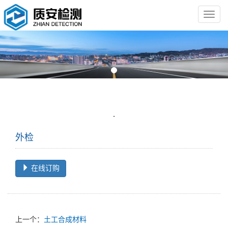
导
航
菜
单
外检
在线订购
上一个：
土工合成材料